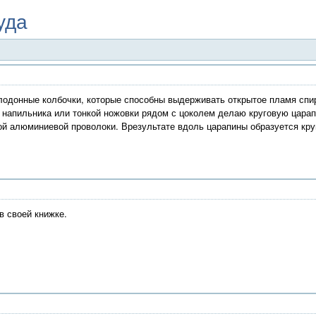
уда
лодонные колбочки, которые способны выдерживать открытое пламя спи
 напильника или тонкой ножовки рядом с цоколем делаю круговую царап
той алюминиевой проволоки. Врезультате вдоль царапины образуется кру
в своей книжке.