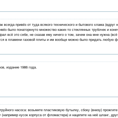
как всегда привёз от туда всякого технического и бытового хлама (вдруг
ивёз было понаторкнуто множество каких-то стеклянных трубочек и коне
рал всё это себе, не сказав ему ничего о том, зачем она мне нужна (всё
утся в пламени газовой плиты и им вообще можно было придать любую ф
ов, издание 1986 года.
труйного насоса: возьмите пластиковую бутылку, сбоку (внизу) прожгите
(например кусок корпуса от фломастера) и нацепите на неё шланг, друг