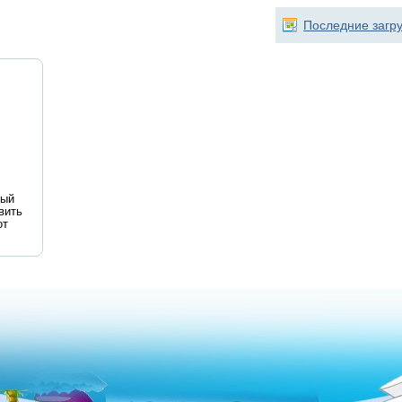
Последние загр
ный
вить
от