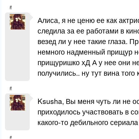
#
Алиса, я не ценю ее как актри
следила за ее работами в кино
везед ли у нее такие глаза. П
немного надменный прищур 
прищуришко хД А у нее они н
получились.. ну тут вина того 
#
Ksusha, Вы меня чуть ли не о
приходилось участвовать в с
какого-то дебильного сериала 
#